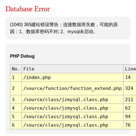
Database Error
(1040) 365建站错误警告：连接数据库失败，可能的原
因：1、数据库密码不对; 2、mysql未启动。
PHP Debug
No.
File
Line
1
/index.php
14
2
/source/function/function_extend.php
324
3
/source/class/jzmysql.class.php
211
4
/source/class/jzmysql.class.php
62
5
/source/class/jzmysql.class.php
94
6
/source/class/jzmysql.class.php
76