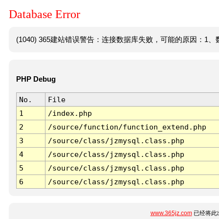
Database Error
(1040) 365建站错误警告：连接数据库失败，可能的原因：1、数
PHP Debug
No.
File
1
/index.php
2
/source/function/function_extend.php
3
/source/class/jzmysql.class.php
4
/source/class/jzmysql.class.php
5
/source/class/jzmysql.class.php
6
/source/class/jzmysql.class.php
www.365jz.com
已经将此