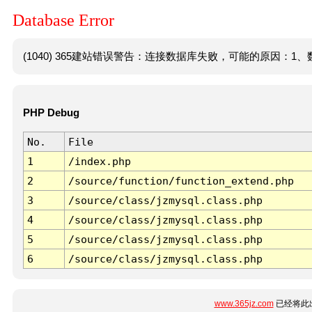
Database Error
(1040) 365建站错误警告：连接数据库失败，可能的原因：1、数
PHP Debug
No.
File
1
/index.php
2
/source/function/function_extend.php
3
/source/class/jzmysql.class.php
4
/source/class/jzmysql.class.php
5
/source/class/jzmysql.class.php
6
/source/class/jzmysql.class.php
www.365jz.com
已经将此