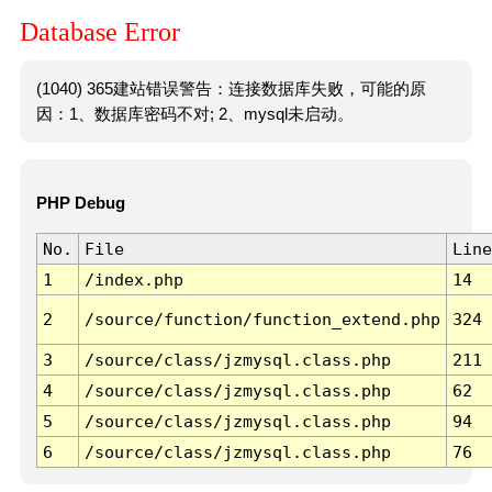
Database Error
(1040) 365建站错误警告：连接数据库失败，可能的原
因：1、数据库密码不对; 2、mysql未启动。
PHP Debug
No.
File
Line
1
/index.php
14
2
/source/function/function_extend.php
324
3
/source/class/jzmysql.class.php
211
4
/source/class/jzmysql.class.php
62
5
/source/class/jzmysql.class.php
94
6
/source/class/jzmysql.class.php
76