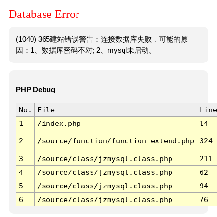
Database Error
(1040) 365建站错误警告：连接数据库失败，可能的原
因：1、数据库密码不对; 2、mysql未启动。
PHP Debug
No.
File
Line
1
/index.php
14
2
/source/function/function_extend.php
324
3
/source/class/jzmysql.class.php
211
4
/source/class/jzmysql.class.php
62
5
/source/class/jzmysql.class.php
94
6
/source/class/jzmysql.class.php
76