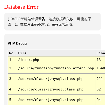
Database Error
(1040) 365建站错误警告：连接数据库失败，可能的原
因：1、数据库密码不对; 2、mysql未启动。
PHP Debug
No.
File
Line
1
/index.php
13
2
/source/function/function_extend.php
1548
3
/source/class/jzmysql.class.php
211
4
/source/class/jzmysql.class.php
62
5
/source/class/jzmysql.class.php
94