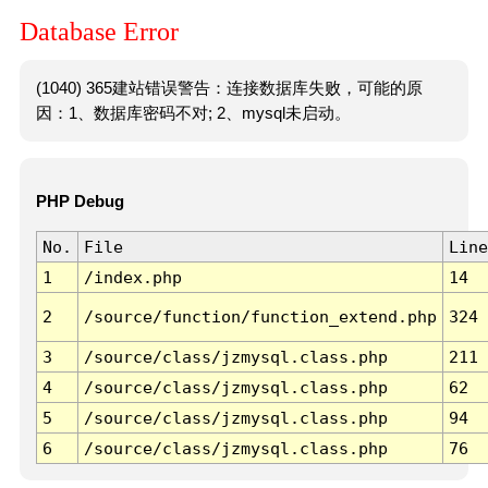
Database Error
(1040) 365建站错误警告：连接数据库失败，可能的原
因：1、数据库密码不对; 2、mysql未启动。
PHP Debug
No.
File
Line
1
/index.php
14
2
/source/function/function_extend.php
324
3
/source/class/jzmysql.class.php
211
4
/source/class/jzmysql.class.php
62
5
/source/class/jzmysql.class.php
94
6
/source/class/jzmysql.class.php
76