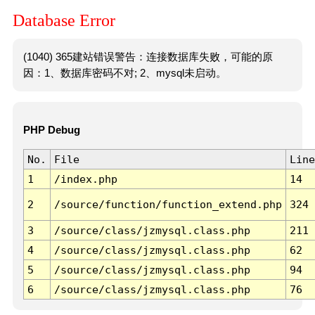
Database Error
(1040) 365建站错误警告：连接数据库失败，可能的原
因：1、数据库密码不对; 2、mysql未启动。
PHP Debug
No.
File
Line
1
/index.php
14
2
/source/function/function_extend.php
324
3
/source/class/jzmysql.class.php
211
4
/source/class/jzmysql.class.php
62
5
/source/class/jzmysql.class.php
94
6
/source/class/jzmysql.class.php
76