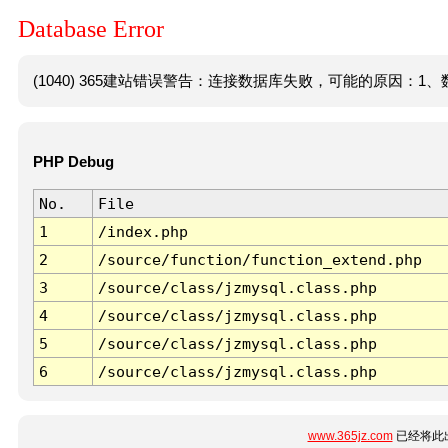
Database Error
(1040) 365建站错误警告：连接数据库失败，可能的原因：1、数
PHP Debug
No.
File
1
/index.php
2
/source/function/function_extend.php
3
/source/class/jzmysql.class.php
4
/source/class/jzmysql.class.php
5
/source/class/jzmysql.class.php
6
/source/class/jzmysql.class.php
www.365jz.com
已经将此