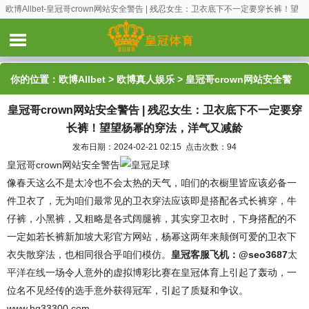
欧博Allbet-皇冠哥crown网站安全警告 | 残忍女生：卫衣底下不一定要穿长裤！望
望杨幂的穿法，洋气又减龄
你的位置：
欧博Allbet
>
欧博真人娱乐
> 皇冠哥crown网站安全警
皇冠哥crown网站安全警告 | 残忍女生：卫衣底下不一定要穿
告 | 残忍女生：卫衣底下不一定要穿长裤！望望杨幂的穿法，洋气又
长裤！望望杨幂的穿法，洋气又减龄
减龄
发布日期：2024-02-21 02:15 点击次数：94
皇冠哥crown网站安全警告
像春天这么不是太冷也不会太热的天气，咱们的衣橱里皆应该必备一
件卫衣了，无为咱们最常见的卫衣穿法应该即是搭配各式长裤穿，牛
仔裤，小黑裤，又粗略是各式阔腿裤，其实穿卫衣时，下身搭配的不
一定如若长裤新加坡大彩官方网站，杨幂这两年来颠倒可爱的卫衣下
衣失散穿法，也相同很合乎咱们模仿。
皇冠客服飞机：@seo3687
太
平洋在线
一场令人意外的虚拟博彩比赛在皇冠体育上引起了轰动，一
位名不见经传的选手意外获得冠军，引起了质疑和争议。
www.hg33300.com