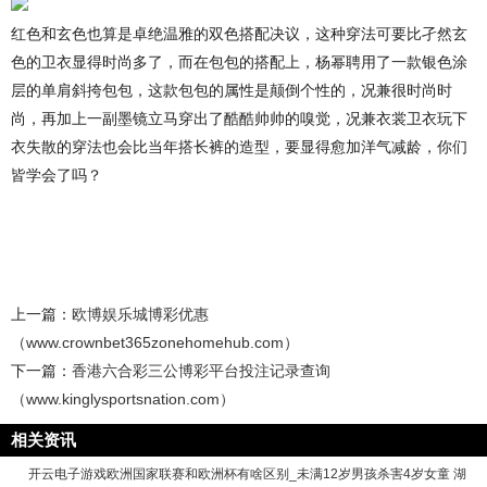
红色和玄色也算是卓绝温雅的双色搭配决议，这种穿法可要比孑然玄
色的卫衣显得时尚多了，而在包包的搭配上，杨幂聘用了一款银色涂
层的单肩斜挎包包，这款包包的属性是颠倒个性的，况兼很时尚时
尚，再加上一副墨镜立马穿出了酷酷帅帅的嗅觉，况兼衣裳卫衣玩下
衣失散的穿法也会比当年搭长裤的造型，要显得愈加洋气减龄，你们
皆学会了吗？
上一篇：
欧博娱乐城博彩优惠
（www.crownbet365zonehomehub.com）
下一篇：
香港六合彩三公博彩平台投注记录查询
（www.kinglysportsnation.com）
相关资讯
开云电子游戏欧洲国家联赛和欧洲杯有啥区别_未满12岁男孩杀害4岁女童 湖