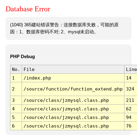
Database Error
(1040) 365建站错误警告：连接数据库失败，可能的原
因：1、数据库密码不对; 2、mysql未启动。
PHP Debug
No.
File
Line
1
/index.php
14
2
/source/function/function_extend.php
324
3
/source/class/jzmysql.class.php
211
4
/source/class/jzmysql.class.php
62
5
/source/class/jzmysql.class.php
94
6
/source/class/jzmysql.class.php
76