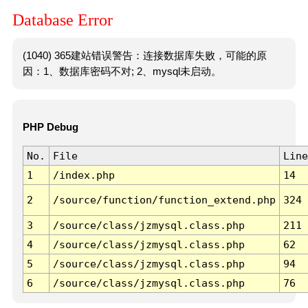
Database Error
(1040) 365建站错误警告：连接数据库失败，可能的原
因：1、数据库密码不对; 2、mysql未启动。
PHP Debug
No.
File
Line
1
/index.php
14
2
/source/function/function_extend.php
324
3
/source/class/jzmysql.class.php
211
4
/source/class/jzmysql.class.php
62
5
/source/class/jzmysql.class.php
94
6
/source/class/jzmysql.class.php
76