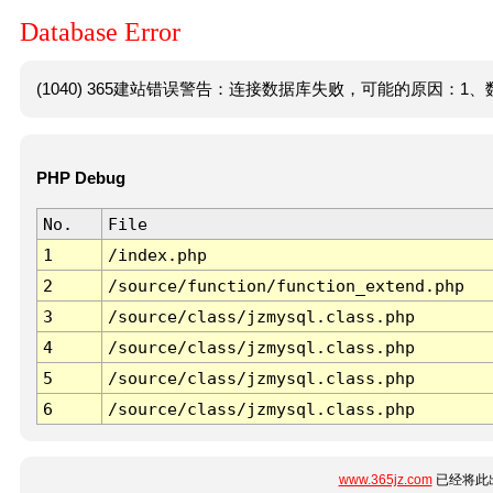
Database Error
(1040) 365建站错误警告：连接数据库失败，可能的原因：1、数
PHP Debug
No.
File
1
/index.php
2
/source/function/function_extend.php
3
/source/class/jzmysql.class.php
4
/source/class/jzmysql.class.php
5
/source/class/jzmysql.class.php
6
/source/class/jzmysql.class.php
www.365jz.com
已经将此