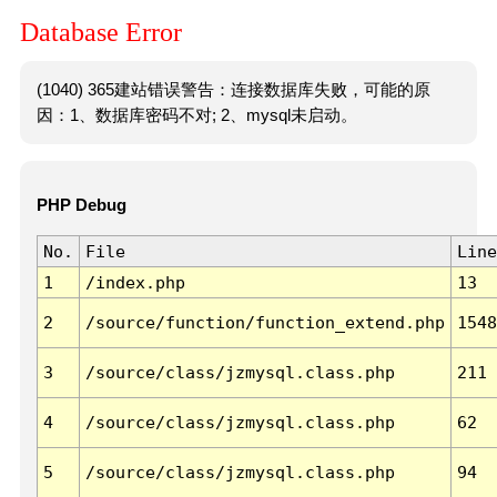
Database Error
(1040) 365建站错误警告：连接数据库失败，可能的原
因：1、数据库密码不对; 2、mysql未启动。
PHP Debug
No.
File
Line
1
/index.php
13
2
/source/function/function_extend.php
1548
3
/source/class/jzmysql.class.php
211
4
/source/class/jzmysql.class.php
62
5
/source/class/jzmysql.class.php
94