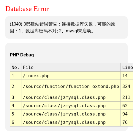
Database Error
(1040) 365建站错误警告：连接数据库失败，可能的原
因：1、数据库密码不对; 2、mysql未启动。
PHP Debug
No.
File
Line
1
/index.php
14
2
/source/function/function_extend.php
324
3
/source/class/jzmysql.class.php
211
4
/source/class/jzmysql.class.php
62
5
/source/class/jzmysql.class.php
94
6
/source/class/jzmysql.class.php
76