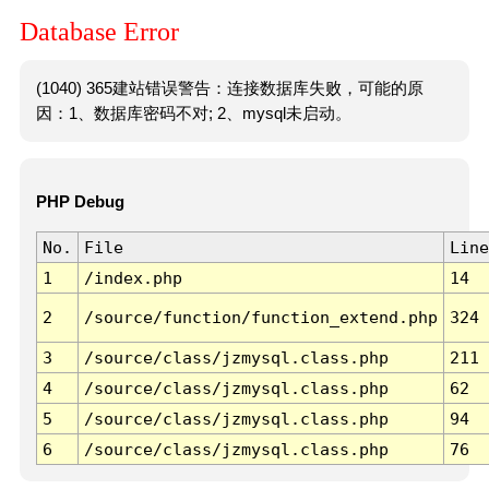
Database Error
(1040) 365建站错误警告：连接数据库失败，可能的原
因：1、数据库密码不对; 2、mysql未启动。
PHP Debug
No.
File
Line
1
/index.php
14
2
/source/function/function_extend.php
324
3
/source/class/jzmysql.class.php
211
4
/source/class/jzmysql.class.php
62
5
/source/class/jzmysql.class.php
94
6
/source/class/jzmysql.class.php
76